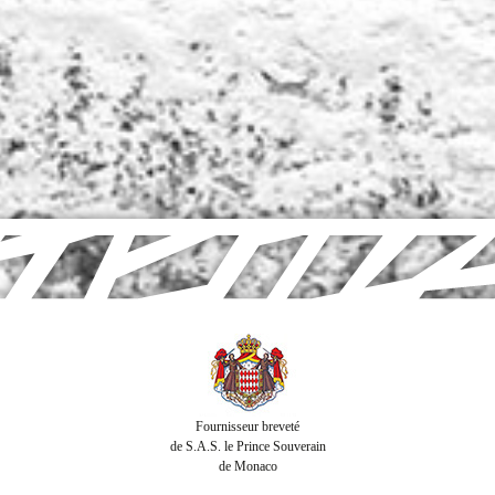
Fournisseur breveté
de S.A.S. le Prince Souverain
de Monaco