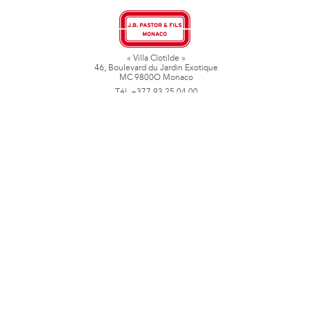
« Villa Clotilde »
46, Boulevard du Jardin Exotique
MC 9800O Monaco
Tél. +377 93 25 04 00
Fax + 377 93 50 78 06
www.jbpastoretfils.mc
jb_pastor@jbpastor.com