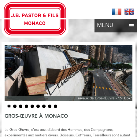
MENU
Previous
Next
Travaux de Gros-Œuvre - "Ni Box"
GROS-ŒUVRE À MONACO
Le Gros-Œuvre, c’est tout d’abord des Hommes, des Compagnons,
expérimentés aux métiers divers. Boiseurs, Coffreurs, Ferrailleurs sont autant