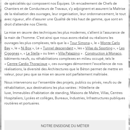
de spécialités qui composent nos Équipes. Un encadrement de Chefs de
Chantiers et de Conducteurs de Travaux, s’y adjoignent et assurent la Maîtrise
de la réalisation des ouvrages, leur organisation, leur ordonnancement, le tout
avec rigueur, afin d’assurer une Qualité de très haut de gamme, que sont en
droit d’attendre nos Clients.
La mise en œuvre des techniques les plus modernes, s’allient à l’assurance de
la main de l’homme. C’est ainsi que nous avons réalisé ou réalisons les
ouvrages les plus complexes, tels que la «
Tour Simona
», le «
Monte Carlo
Bay
», le «
Ni Box
», Le «
Tunnel descendant
», les «
Villas du Sporting
», «
Les
Cigognes
», «
Le Stella
» ou bien «
Villa Palazzino
» .
Construction à Monaco
,
bâtiments neufs, ou réhabilitations complexes en milieu occupé, tels le
«
Centre Cardio Thoracique
», ces ouvrages démontrent l’excellence de nos
réalisations, la diversité des Architectures que le Béton permet de mettre en
valeur, pour peu que sa mise en œuvre soit parfaitement maîtrisée.
Nous intervenons sur l’ensemble des projets, publics ou privés, neufs ou de
réhabilitation, aux destinations les plus variées : Hôtellerie de
luxe, Immeubles d’habitation de standing, Maisons de Maître, Villas, Centres
Hospitaliers, Lycées et collèges, Bureaux, Industries, Infrastructures publiques
routières et portuaires.
NOTRE ENSEIGNE DU MÉTIER