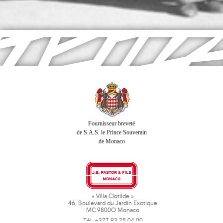
Fournisseur breveté
de S.A.S. le Prince Souverain
de Monaco
« Villa Clotilde »
46, Boulevard du Jardin Exotique
MC 9800O Monaco
Tél. +377 93 25 04 00