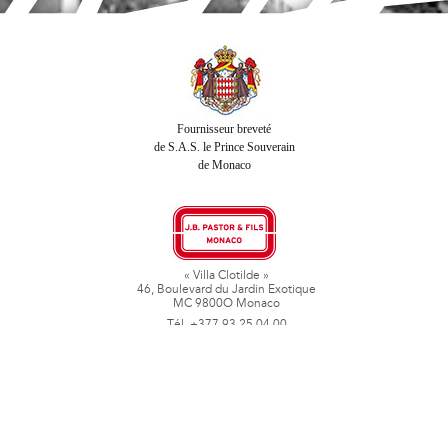
Fournisseur breveté
de S.A.S. le Prince Souverain
de Monaco
« Villa Clotilde »
46, Boulevard du Jardin Exotique
MC 9800O Monaco
Tél. +377 93 25 04 00
Fax + 377 93 50 78 06
www.jbpastoretfils.mc
jb_pastor@jbpastor.com