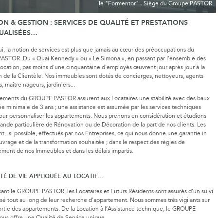
le "Formentor" - Siège du Groupe PASTOR
ON & GESTION : SERVICES DE QUALITÉ ET PRESTATIONS
DUALISÉES…
i, la notion de services est plus que jamais au cœur des préoccupations du
STOR. Du « Quai Kennedy » ou « Le Simona », en passant par l'ensemble des
 location, pas moins d'une cinquantaine d'employés œuvrent jour après jour à la
on de la Clientèle. Nos immeubles sont dotés de concierges, nettoyeurs, agents
, maître nageurs, jardiniers...
tements du GROUPE PASTOR assurent aux Locataires une stabilité avec des baux
e minimale de 3 ans ; une assistance est assumée par les services techniques
our personnaliser les appartements. Nous prenons en considération et étudions
nde particulière de Rénovation ou de Décoration de la part de nos clients. Les
nt, si possible, effectués par nos Entreprises, ce qui nous donne une garantie in
ouvrage et de la transformation souhaitée ; dans le respect des règles de
ment de nos Immeubles et dans les délais impartis.
TÉ DE VIE APPLIQUÉE AU LOCATIF…
sant le GROUPE PASTOR, les Locataires et Futurs Résidents sont assurés d'un suivi
sé tout au long de leur recherche d'appartement. Nous sommes très vigilants sur
sortie des appartements. De la Location à l’Assistance technique, le GROUPE