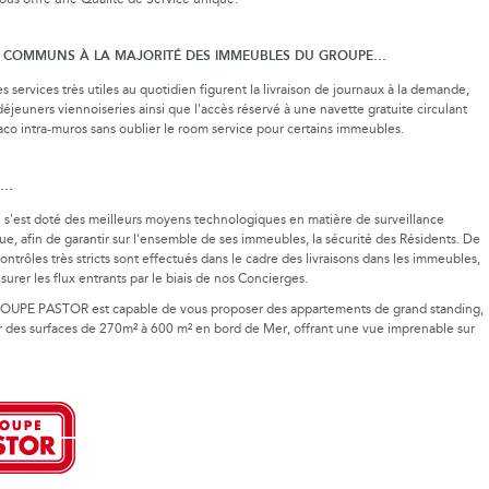
us offre une Qualité de Service unique.
S COMMUNS À LA MAJORITÉ DES IMMEUBLES DU GROUPE…
s services très utiles au quotidien figurent la livraison de journaux à la demande,
-déjeuners viennoiseries ainsi que l'accès réservé à une navette gratuite circulant
o intra-muros sans oublier le room service pour certains immeubles.
É…
s'est doté des meilleurs moyens technologiques en matière de surveillance
ue, afin de garantir sur l'ensemble de ses immeubles, la sécurité des Résidents. De
contrôles très stricts sont effectués dans le cadre des livraisons dans les immeubles,
surer les flux entrants par le biais de nos Concierges.
ROUPE PASTOR est capable de vous proposer des appartements de grand standing,
r des surfaces de 270m² à 600 m² en bord de Mer, offrant une vue imprenable sur