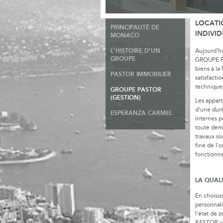
LOCATI
PRINCIPAUTÉ DE
INDIVI
MONACO
L'HISTOIRE D'UN
Aujourd'hu
GROUPE
GROUPE PA
biens à la
PASTOR IMMOBILIER
satisfacti
techniques
GROUPE PASTOR
(GESTION)
Les appar
d'une duré
ESPERANZA CARMEL
internes p
toute dema
travaux so
fine de l'
fonctionne
LA QUALI
En choisis
personnali
l'état de 