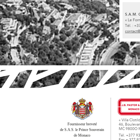
S.A.M.
« Le Fo
Tél. : +
contact
« Villa Clotil
Fournisseur breveté
46, Boulevar
MC 9800O 
de S.A.S. le Prince Souverain
de Monaco
Tél. +377 9