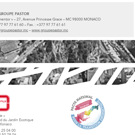
 GROUPE PASTOR
rmentor » – 27, Avenue Princesse Grace – MC 98000 MONACO
377 97 77 61 60 – Fax. : +377 97 77 61 61
@groupepastor.mc
–
www.groupepastor.mc
de »
d du Jardin Exotique
Monaco
3 25 04 00