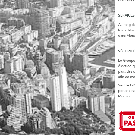
PASTOR vo
SERVICE
Au rang de
les petits
dans Monac
SÉCURIT
Le Groupe 
électroniq
plus, des 
afin de me
Seul le G
portant su
Monaco !