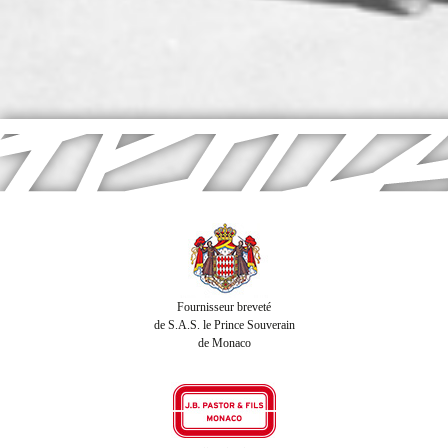
Fournisseur breveté
de S.A.S. le Prince Souverain
de Monaco