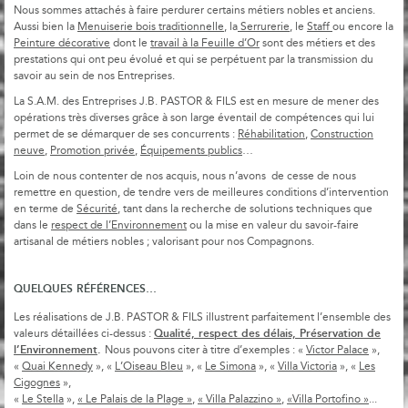
Nous sommes attachés à faire perdurer certains métiers nobles et anciens.
Aussi bien la
Menuiserie bois traditionnelle
, la
Serrurerie
, le
Staff
ou encore la
Peinture décorative
dont le
travail à la Feuille d’Or
sont des métiers et des
prestations qui ont peu évolué et qui se perpétuent par la transmission du
savoir au sein de nos Entreprises.
La S.A.M. des Entreprises J.B. PASTOR & FILS est en mesure de mener des
opérations très diverses grâce à son large éventail de compétences qui lui
permet de se démarquer de ses concurrents :
Réhabilitation
,
Construction
neuve
,
Promotion privée
,
Équipements publics
…
Loin de nous contenter de nos acquis, nous n’avons de cesse de nous
remettre en question, de tendre vers de meilleures conditions d’intervention
en terme de
Sécurité
, tant dans la recherche de solutions techniques que
dans le
respect de l’Environnement
ou la mise en valeur du savoir-faire
artisanal de métiers nobles ; valorisant pour nos Compagnons.
QUELQUES RÉFÉRENCES…
Les réalisations de J.B. PASTOR & FILS illustrent parfaitement l’ensemble des
Qualité, respect des délais, Préservation de
valeurs détaillées ci-dessus :
l’Environnement
.
Nous pouvons citer à titre d’exemples : «
Victor Palace
»,
«
Quai Kennedy
», «
L’Oiseau Bleu
», «
Le Simona
», «
Villa Victoria
», «
Les
Cigognes
»,
«
Le Stella
»,
« Le Palais de la Plage »
,
« Villa Palazzino »
,
«Villa Portofino »
...