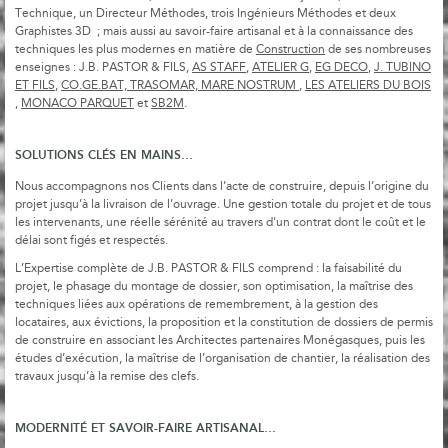
Technique, un Directeur Méthodes, trois Ingénieurs Méthodes et deux
Graphistes 3D ; mais aussi au savoir-faire artisanal et à la connaissance des
techniques les plus modernes en matière de
Construction
de ses nombreuses
enseignes : J.B. PASTOR & FILS,
AS STAFF
,
ATELIER G
,
EG DECO
,
J. TUBINO
ET FILS
,
CO.GE.BAT,
TRASOMAR, MARE NOSTRUM
,
LES ATELIERS DU BOIS
,
MONACO PARQUET
et
SB2M
.
SOLUTIONS CLÉS EN MAINS…
Nous accompagnons nos Clients dans l’acte de construire, depuis l’origine du
projet jusqu’à la livraison de l’ouvrage. Une gestion totale du projet et de tous
les intervenants, une réelle sérénité au travers d'un contrat dont le coût et le
délai sont figés et respectés.
L’Expertise complète de J.B. PASTOR & FILS comprend : la faisabilité du
projet, le phasage du montage de dossier, son optimisation, la maîtrise des
techniques liées aux opérations de remembrement, à la gestion des
locataires, aux évictions, la proposition et la constitution de dossiers de permis
de construire en associant les Architectes partenaires Monégasques, puis les
études d’exécution, la maîtrise de l’organisation de chantier, la réalisation des
travaux jusqu’à la remise des clefs.
MODERNITÉ ET SAVOIR-FAIRE ARTISANAL…