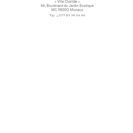
« Villa Clotilde »
46, Boulevard du Jardin Exotique
MC 9800O Monaco
Tél. +377 93 25 04 00
Fax + 377 93 50 78 06
www.jbpastoretfils.mc
jb_pastor@jbpastor.com