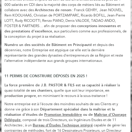
000 salariés en CDI dans la majorité des corps de métiers liés au Bâtiment et
Architectes de renom
collabore avec des
: Franck GEHRY, Jean NOUVEL,
Rem KOOLHAAS, Christian de PORTZAMPARC, Ricardo BOFILL, Jean-Pierre
LOTT, Rudy RICCIOTTI, Renzo PIANO, Denis VALODE, TADAO ANDO,
conceptions innovantes et
FOSTER & PARTNERS… afin de proposer des
des prestations d’excellence
, aux particuliers comme aux professionnels, de
la conception du projet à sa réalisation.
Numéro un des sociétés de Bâtiment en Principauté
et depuis des
décennies, notre Entreprise est atypique car elle est la dernière
représentante des grandes dynasties d'entrepreneurs de sa Région et reste
l’alternative indépendante aux grands groupes internationaux.
11 PERMIS DE CONSTRUIRE DÉPOSÉS EN 2025 !
La force première de J.B. PASTOR & FILS est sa capacité à réaliser
la
ses chantiers
en
quasi-totalité de
, quelle que soit leur importance,
production propre
, en minimisant le recours à la sous-traitance !
Notre entreprise est à l’écoute des moindres souhaits de ses Clients et y
Département spécialisé dans la maîtrise et la
donne vie grâce à son
réalisation d'études de
Promotion Immobilière
ou de
Maîtrise d’Ouvrage
Déléguée
, composé de trois Directeurs, six Ingénieurs Etudes et de 11
Bureau d’Études Technique intégré
Architectes ; à un
capable de gérer les
contraintes de méthodes, fort de 16 Dessinateurs Projeteurs, un Directeur