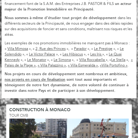
un acteur
financement font de la S.A.M. des Entreprises J.B. PASTOR & FILS
majeur de la Promotion Immobilière en Principauté.
Nous sommes à même d’étudier tout projet de développement
dans les
différents secteurs de la Principauté, de nous engager dans des délais rapides
sur des acquisitions de foncier et sans conditions, maîtrisant nos risques et les
aléas.
Les exemples de nos promotions immobilières ne manquent pas à Monaco :
«
Villa Mimosa
», «
2, Rue des Princes
», «
Parador
», «
Le Prestige
», «
Le
Splendido
», «
Le Victor Palace
», «
Les Hibiscus
», «
Les Iris
», «
Le Quai
Kennedy
», «
Le Monator
», «
Le Simona
», «
Villa Roccabella
», «
Le Stella
»,
«
Palais de la Plage »
,
« Villa Palazzino »
,
« Villa Esmeralda »
,
«Villa Portofino »
.
N
os projets en cours de développement sont nombreux et ambitieux,
nos projets en cours de finalisation
sont tout aussi importants et
témoignent de notre fort dynamisme, de notre volonté de continuer à
investir dans notre Pays et de participer à son développement.
CONSTRUCTION À MONACO
TOUR CMB