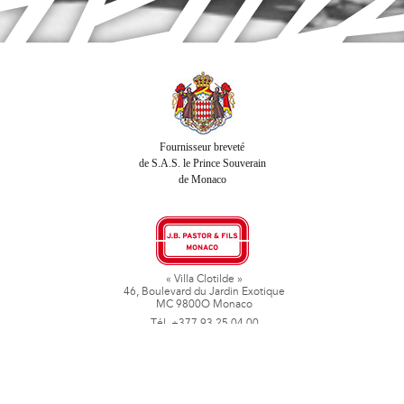
Fournisseur breveté
de S.A.S. le Prince Souverain
de Monaco
« Villa Clotilde »
46, Boulevard du Jardin Exotique
MC 9800O Monaco
Tél. +377 93 25 04 00
Fax + 377 93 50 78 06
www.jbpastoretfils.mc
jb_pastor@jbpastor.com