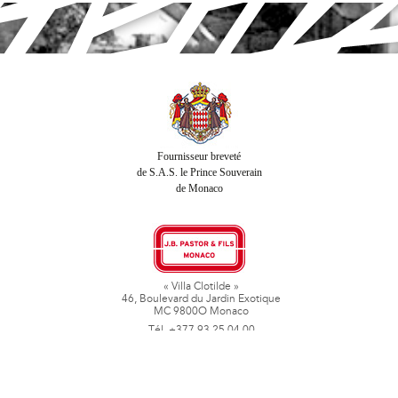
Fournisseur breveté
de S.A.S. le Prince Souverain
de Monaco
« Villa Clotilde »
46, Boulevard du Jardin Exotique
MC 9800O Monaco
Tél. +377 93 25 04 00
Fax + 377 93 50 78 06
www.jbpastoretfils.mc
jb_pastor@jbpastor.com