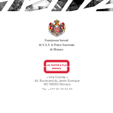
Fournisseur breveté
de S.A.S. le Prince Souverain
de Monaco
« Villa Clotilde »
46, Boulevard du Jardin Exotique
MC 9800O Monaco
Tél. +377 93 25 04 00
Fax + 377 93 50 78 06
www.jbpastoretfils.mc
jb_pastor@jbpastor.com