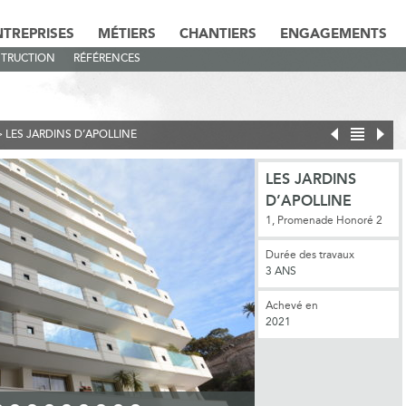
NTREPRISES
MÉTIERS
CHANTIERS
ENGAGEMENTS
TRUCTION
RÉFÉRENCES
>
LES JARDINS D’APOLLINE
LES JARDINS
D’APOLLINE
1, Promenade Honoré 2
Durée des travaux
3 ANS
Achevé en
2021