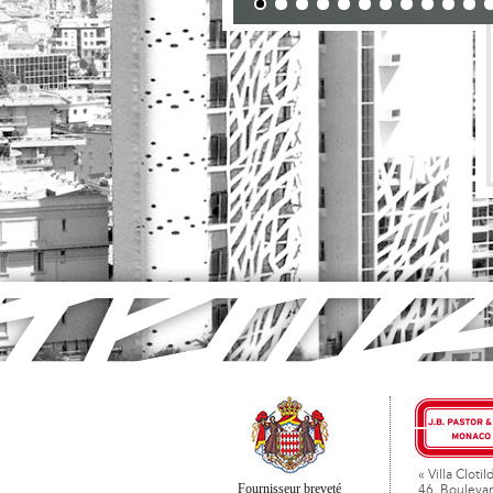
« Villa Clotil
Fournisseur breveté
46, Boulevar