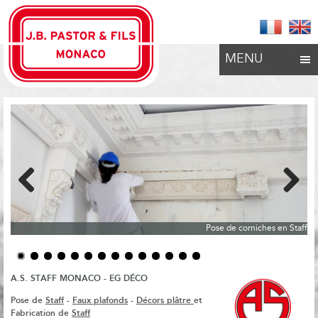
MENU
Previous
Next
Pose de corniches en Staff
A.S. STAFF MONACO - EG DÉCO
Pose de
Staff
-
Faux plafonds
-
Décors plâtre
et
Fabrication de
Staff