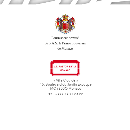
Fournisseur breveté
de S.A.S. le Prince Souverain
de Monaco
« Villa Clotilde »
46, Boulevard du Jardin Exotique
MC 9800O Monaco
Tél. +377 93 25 04 00
Fax + 377 93 50 78 06
www.jbpastoretfils.mc
jb_pastor@jbpastor.com