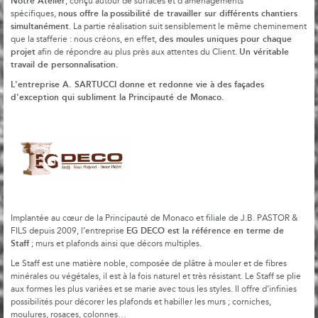
Notre Atelier
, conçu autour de surfaces et d’aménagements
nous offre la
possibilité de travailler sur différents chantiers
spécifiques,
simultanément
. La partie réalisation suit sensiblement le même cheminement
des moules uniques pour chaque
que la stafferie : nous créons, en effet,
projet
Un véritable
afin de répondre au plus près aux attentes du Client.
travail de personnalisation.
L'entreprise A. SARTUCCI donne et redonne vie à des façades
d'exception qui subliment la Principauté de Monaco.
Implantée au cœur de la Principauté de Monaco et filiale de J.B. PASTOR &
EG DECO est la référence en terme de
FILS depuis 2009, l’entreprise
Staff
; murs et plafonds ainsi que décors multiples.
Le Staff est une matière noble, composée de plâtre à mouler et de fibres
minérales ou végétales, il est à la fois naturel et très résistant. Le Staff se plie
aux formes les plus variées et se marie avec tous les styles. Il offre d’infinies
possibilités pour décorer les plafonds et habiller les murs ; corniches,
moulures, rosaces, colonnes…