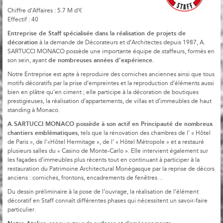
Chiffre d’Affaires : 5.7 M d’€
Effectif : 40
Entreprise de Staff spécialisée dans la réalisation de projets de
décoration
à la demande de Décorateurs et d’Architectes depuis 1987, A.
SARTUCCI MONACO possède une importante équipe de staffeurs, formés en
de nombreuses années d’expérience.
son sein, ayant
Notre Entreprise est apte à reproduire des corniches anciennes ainsi que tous
motifs décoratifs par la prise d’empreintes et la reproduction d’éléments aussi
bien en plâtre qu’en ciment ; elle participe à la décoration de boutiques
prestigieuses, la réalisation d’appartements, de villas et d’immeubles de haut
standing à Monaco.
A.SARTUCCI MONACO possède à son actif en Principauté de nombreux
chantiers emblématiques
, tels que la rénovation des chambres de l' « Hôtel
de Paris », de l’«Hôtel Hermitage », de l’ « Hôtel Métropole » et a restauré
plusieurs salles du « Casino de Monte-Carlo ». Elle intervient également sur
les façades d’immeubles plus récents tout en continuant à participer à la
restauration du Patrimoine Architectural Monégasque par la reprise de décors
anciens : corniches, frontons, encadrements de fenêtres…
Du dessin préliminaire à la pose de l’ouvrage, la réalisation de l’élément
décoratif en Staff connaît différentes phases qui nécessitent un savoir-faire
particulier.