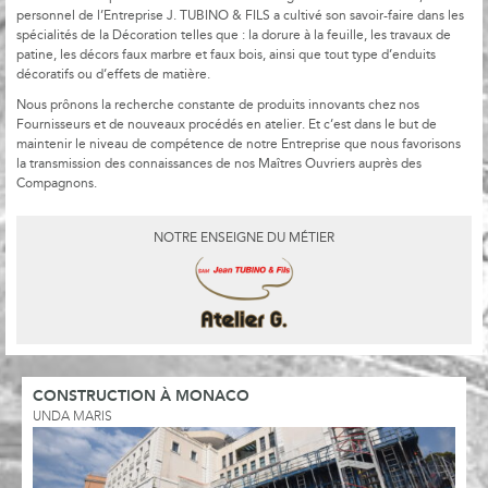
personnel de l’Entreprise J. TUBINO & FILS a cultivé son savoir-faire dans les
spécialités de la Décoration telles que : la dorure à la feuille, les travaux de
patine, les décors faux marbre et faux bois, ainsi que tout type d’enduits
décoratifs ou d’effets de matière.
Nous prônons la recherche constante de produits innovants chez nos
Fournisseurs et de nouveaux procédés en atelier. Et c’est dans le but de
maintenir le niveau de compétence de notre Entreprise que nous favorisons
la transmission des connaissances de nos Maîtres Ouvriers auprès des
Compagnons.
NOTRE ENSEIGNE DU MÉTIER
CONSTRUCTION À MONACO
UNDA MARIS