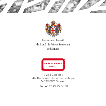
Fournisseur breveté
de S.A.S. le Prince Souverain
de Monaco
« Villa Clotilde »
46, Boulevard du Jardin Exotique
MC 9800O Monaco
Tél. +377 93 25 04 00
Fax + 377 93 50 78 06
www.jbpastoretfils.mc
jb_pastor@jbpastor.com