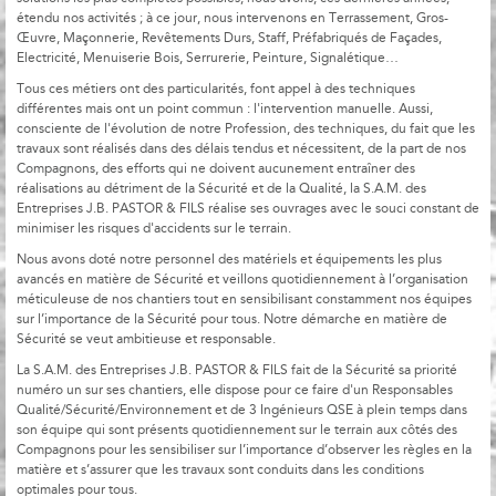
étendu nos activités ; à ce jour, nous intervenons en Terrassement, Gros-
Œuvre, Maçonnerie, Revêtements Durs, Staff, Préfabriqués de Façades,
Electricité, Menuiserie Bois, Serrurerie, Peinture, Signalétique…
Tous ces métiers ont des particularités, font appel à des techniques
différentes mais ont un point commun : l'intervention manuelle. Aussi,
consciente de l'évolution de notre Profession, des techniques, du fait que les
travaux sont réalisés dans des délais tendus et nécessitent, de la part de nos
Compagnons, des efforts qui ne doivent aucunement entraîner des
réalisations au détriment de la Sécurité et de la Qualité, la S.A.M. des
Entreprises J.B. PASTOR & FILS réalise ses ouvrages avec le souci constant de
minimiser les risques d'accidents sur le terrain.
Nous avons doté notre personnel des matériels et équipements les plus
avancés en matière de Sécurité et veillons quotidiennement à l’organisation
méticuleuse de nos chantiers tout en sensibilisant constamment nos équipes
sur l’importance de la Sécurité pour tous. Notre démarche en matière de
Sécurité se veut ambitieuse et responsable.
La S.A.M. des Entreprises J.B. PASTOR & FILS fait de la Sécurité sa priorité
numéro un sur ses chantiers, elle dispose pour ce faire d'un Responsables
Qualité/Sécurité/Environnement et de 3 Ingénieurs QSE à plein temps dans
son équipe qui sont présents quotidiennement sur le terrain aux côtés des
Compagnons pour les sensibiliser sur l’importance d’observer les règles en la
matière et s’assurer que les travaux sont conduits dans les conditions
optimales pour tous.