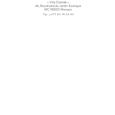
« Villa Clotilde »
46, Boulevard du Jardin Exotique
MC 9800O Monaco
Tél. +377 93 25 04 00
Fax + 377 93 50 78 06
www.jbpastoretfils.mc
jb_pastor@jbpastor.com