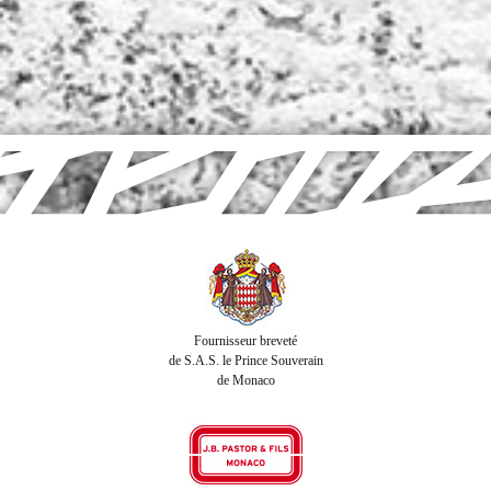
Fournisseur breveté
de S.A.S. le Prince Souverain
de Monaco