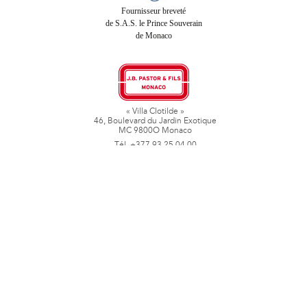
Fournisseur breveté
de S.A.S. le Prince Souverain
de Monaco
« Villa Clotilde »
46, Boulevard du Jardin Exotique
MC 9800O Monaco
Tél. +377 93 25 04 00
Fax + 377 93 50 78 06
www.jbpastoretfils.mc
jb_pastor@jbpastor.com