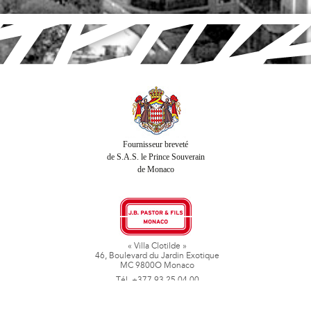
Fournisseur breveté
de S.A.S. le Prince Souverain
de Monaco
« Villa Clotilde »
46, Boulevard du Jardin Exotique
MC 9800O Monaco
Tél. +377 93 25 04 00
Fax + 377 93 50 78 06
www.jbpastoretfils.mc