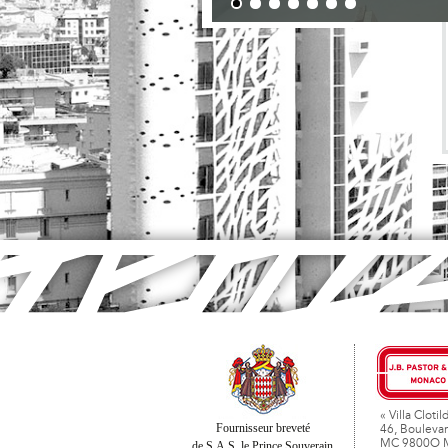
« Villa Clotil
Fournisseur breveté
46, Boulevar
MC 9800O 
de S.A.S. le Prince Souverain