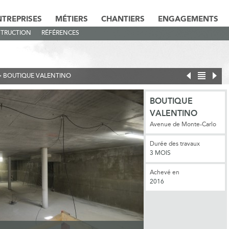
NTREPRISES
MÉTIERS
CHANTIERS
ENGAGEMENTS
TRUCTION
RÉFÉRENCES
>
BOUTIQUE VALENTINO
BOUTIQUE
VALENTINO
Avenue de Monte-Carlo
Durée des travaux
3 MOIS
Achevé en
2016