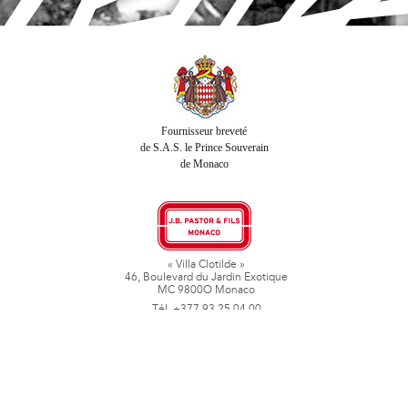
Fournisseur breveté
de S.A.S. le Prince Souverain
de Monaco
« Villa Clotilde »
46, Boulevard du Jardin Exotique
MC 9800O Monaco
Tél. +377 93 25 04 00
Fax + 377 93 50 78 06
www.jbpastoretfils.mc
jb_pastor@jbpastor.com