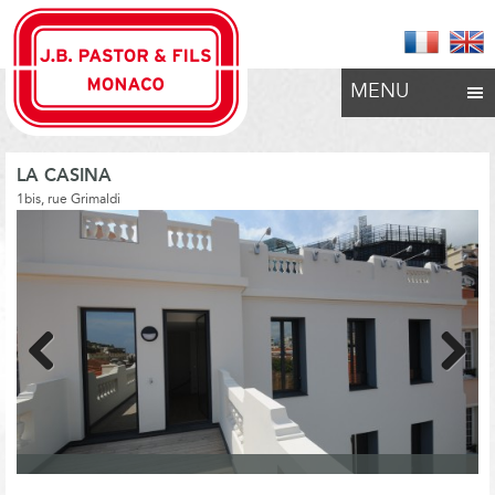
MENU
LA CASINA
1bis, rue Grimaldi
Previous
Next