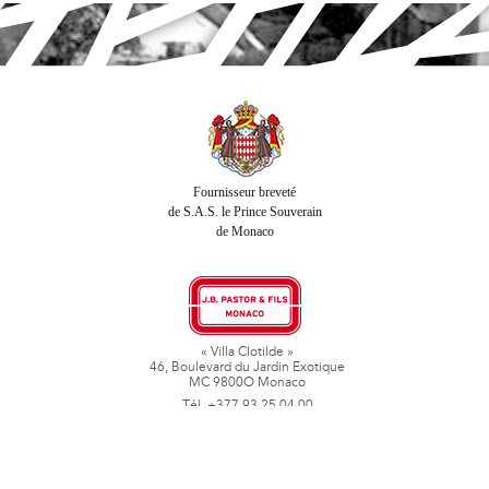
Fournisseur breveté
de S.A.S. le Prince Souverain
de Monaco
« Villa Clotilde »
46, Boulevard du Jardin Exotique
MC 9800O Monaco
Tél. +377 93 25 04 00
Fax + 377 93 50 78 06
www.jbpastoretfils.mc
jb_pastor@jbpastor.com