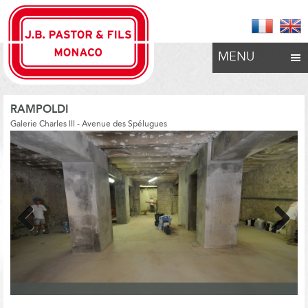
MENU
RAMPOLDI
Galerie Charles III - Avenue des Spélugues
Previous
Next