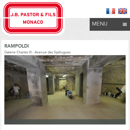
MENU
RAMPOLDI
Galerie Charles III - Avenue des Spélugues
Previous
Next