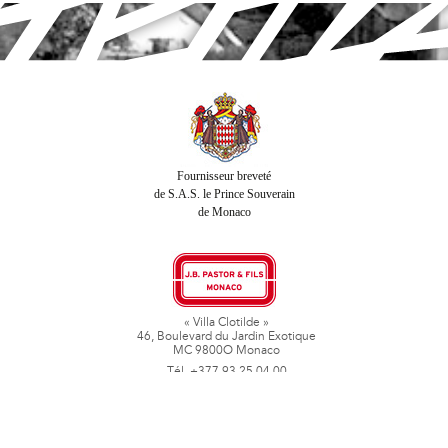
Fournisseur breveté
de S.A.S. le Prince Souverain
de Monaco
« Villa Clotilde »
46, Boulevard du Jardin Exotique
MC 9800O Monaco
Tél. +377 93 25 04 00
Fax + 377 93 50 78 06
www.jbpastoretfils.mc
jb_pastor@jbpastor.com