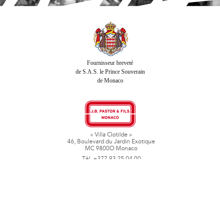
Fournisseur breveté
de S.A.S. le Prince Souverain
de Monaco
« Villa Clotilde »
46, Boulevard du Jardin Exotique
MC 9800O Monaco
Tél. +377 93 25 04 00
Fax + 377 93 50 78 06
www.jbpastoretfils.mc
jb_pastor@jbpastor.com