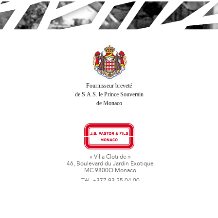
Fournisseur breveté
de S.A.S. le Prince Souverain
de Monaco
« Villa Clotilde »
46, Boulevard du Jardin Exotique
MC 9800O Monaco
Tél. +377 93 25 04 00
Fax + 377 93 50 78 06
www.jbpastoretfils.mc
jb_pastor@jbpastor.com