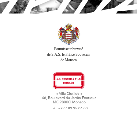
Fournisseur breveté
de S.A.S. le Prince Souverain
de Monaco
« Villa Clotilde »
46, Boulevard du Jardin Exotique
MC 9800O Monaco
Tél. +377 93 25 04 00
Fax + 377 93 50 78 06
www.jbpastoretfils.mc
jb_pastor@jbpastor.com