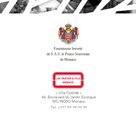
Fournisseur breveté
de S.A.S. le Prince Souverain
de Monaco
« Villa Clotilde »
46, Boulevard du Jardin Exotique
MC 9800O Monaco
Tél. +377 93 25 04 00
Fax + 377 93 50 78 06
www.jbpastoretfils.mc
jb_pastor@jbpastor.com