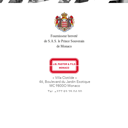
Fournisseur breveté
de S.A.S. le Prince Souverain
de Monaco
« Villa Clotilde »
46, Boulevard du Jardin Exotique
MC 9800O Monaco
Tél. +377 93 25 04 00
Fax + 377 93 50 78 06
www.jbpastoretfils.mc
jb_pastor@jbpastor.com