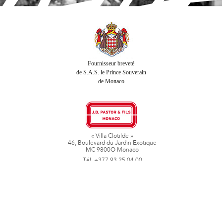
Fournisseur breveté
de S.A.S. le Prince Souverain
de Monaco
« Villa Clotilde »
46, Boulevard du Jardin Exotique
MC 9800O Monaco
Tél. +377 93 25 04 00
Fax + 377 93 50 78 06
www.jbpastoretfils.mc
jb_pastor@jbpastor.com