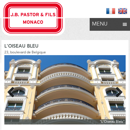
MENU
L'OISEAU BLEU
23, boulevard de Belgique
Previous
Next
"L'Oiseau Bleu"