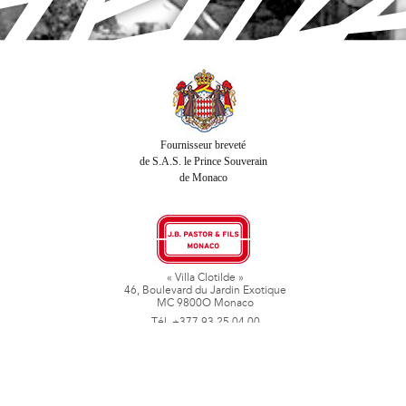
Fournisseur breveté
de S.A.S. le Prince Souverain
de Monaco
« Villa Clotilde »
46, Boulevard du Jardin Exotique
MC 9800O Monaco
Tél. +377 93 25 04 00
Fax + 377 93 50 78 06
www.jbpastoretfils.mc
jb_pastor@jbpastor.com