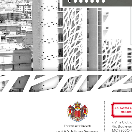
« Villa Clotil
Fournisseur breveté
46, Boulevar
MC 9800O 
de S.A.S. le Prince Souverain