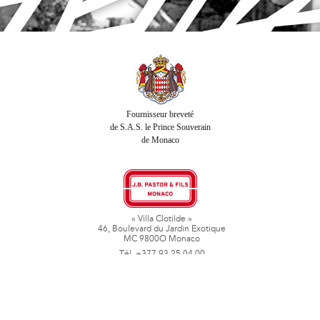
Fournisseur breveté
de S.A.S. le Prince Souverain
de Monaco
« Villa Clotilde »
46, Boulevard du Jardin Exotique
MC 9800O Monaco
Tél. +377 93 25 04 00
Fax + 377 93 50 78 06
www.jbpastoretfils.mc
jb_pastor@jbpastor.com