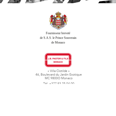
Fournisseur breveté
de S.A.S. le Prince Souverain
de Monaco
« Villa Clotilde »
46, Boulevard du Jardin Exotique
MC 9800O Monaco
Tél. +377 93 25 04 00
Fax + 377 93 50 78 06
www.jbpastoretfils.mc
jb_pastor@jbpastor.com