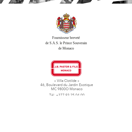
Fournisseur breveté
de S.A.S. le Prince Souverain
de Monaco
« Villa Clotilde »
46, Boulevard du Jardin Exotique
MC 9800O Monaco
Tél. +377 93 25 04 00
Fax + 377 93 50 78 06
www.jbpastoretfils.mc
jb_pastor@jbpastor.com