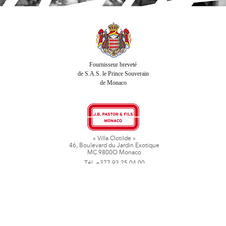
Fournisseur breveté
de S.A.S. le Prince Souverain
de Monaco
« Villa Clotilde »
46, Boulevard du Jardin Exotique
MC 9800O Monaco
Tél. +377 93 25 04 00
Fax + 377 93 50 78 06
www.jbpastoretfils.mc
jb_pastor@jbpastor.com