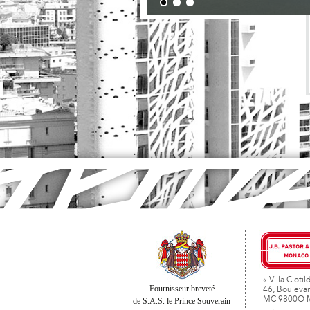
« Villa Clotil
Fournisseur breveté
46, Boulevar
MC 9800O 
de S.A.S. le Prince Souverain