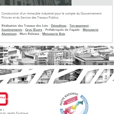
Construction d'un immeuble industriel pour le compte du Gouvernement
Princier et du Service des Travaux Publics.
Réalisation des Travaux des Lots :
Démolition
-
Terrassement
-
Soutènements
-
Gros Œuvre
- Préfabriqués de Façade -
Menuiserie
Aluminium
- Murs Rideaux -
Menuiserie Bois
.
de »
d du Jardin Exotique