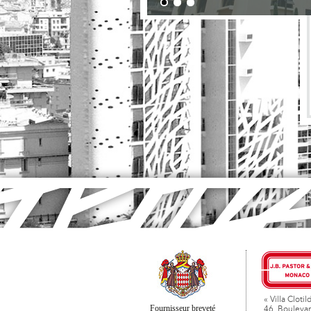
« Villa Clotil
Fournisseur breveté
46, Boulevar