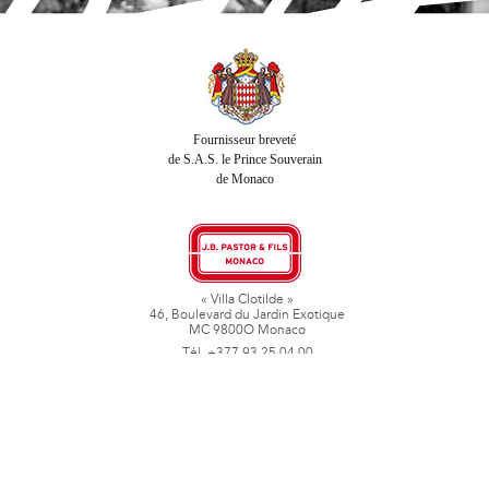
Fournisseur breveté
de S.A.S. le Prince Souverain
de Monaco
« Villa Clotilde »
46, Boulevard du Jardin Exotique
MC 9800O Monaco
Tél. +377 93 25 04 00
Fax + 377 93 50 78 06
www.jbpastoretfils.mc
jb_pastor@jbpastor.com