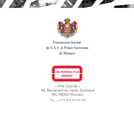
Fournisseur breveté
de S.A.S. le Prince Souverain
de Monaco
« Villa Clotilde »
46, Boulevard du Jardin Exotique
MC 9800O Monaco
Tél. +377 93 25 04 00
Fax + 377 93 50 78 06
www.jbpastoretfils.mc
jb_pastor@jbpastor.com