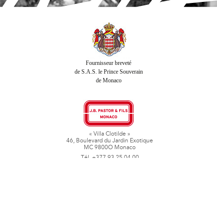
Fournisseur breveté
de S.A.S. le Prince Souverain
de Monaco
« Villa Clotilde »
46, Boulevard du Jardin Exotique
MC 9800O Monaco
Tél. +377 93 25 04 00
Fax + 377 93 50 78 06
www.jbpastoretfils.mc
jb_pastor@jbpastor.com