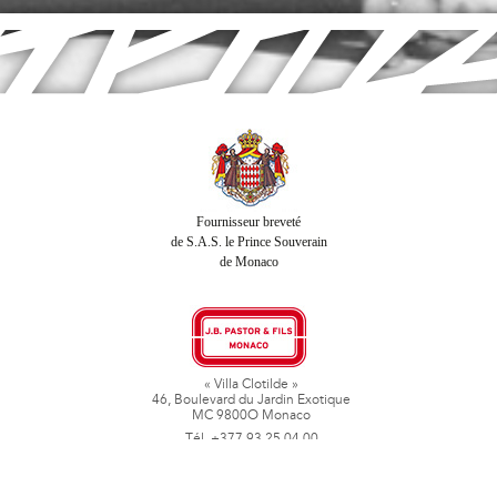
Fournisseur breveté
de S.A.S. le Prince Souverain
de Monaco
« Villa Clotilde »
46, Boulevard du Jardin Exotique
MC 9800O Monaco
Tél. +377 93 25 04 00
Fax + 377 93 50 78 06
www.jbpastoretfils.mc
jb_pastor@jbpastor.com