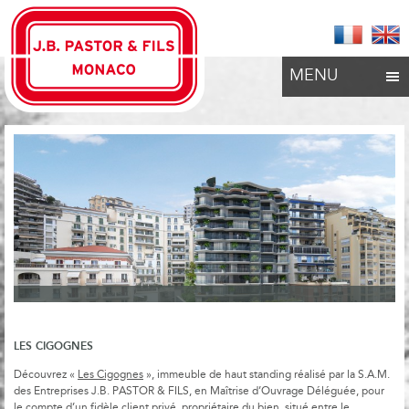
MENU
LES CIGOGNES
Découvrez «
Les Cigognes
», immeuble de haut standing réalisé par la S.A.M.
des Entreprises J.B. PASTOR & FILS, en Maîtrise d’Ouvrage Déléguée, pour
le compte d’un fidèle client privé, propriétaire du bien, situé entre le