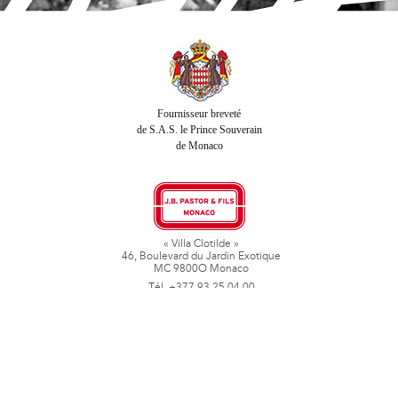
Fournisseur breveté
de S.A.S. le Prince Souverain
de Monaco
« Villa Clotilde »
46, Boulevard du Jardin Exotique
MC 9800O Monaco
Tél. +377 93 25 04 00
Fax + 377 93 50 78 06
www.jbpastoretfils.mc
jb_pastor@jbpastor.com