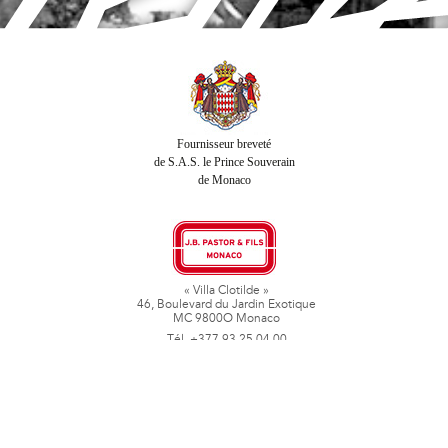
Fournisseur breveté
de S.A.S. le Prince Souverain
de Monaco
« Villa Clotilde »
46, Boulevard du Jardin Exotique
MC 9800O Monaco
Tél. +377 93 25 04 00
Fax + 377 93 50 78 06
www.jbpastoretfils.mc
jb_pastor@jbpastor.com