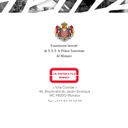
Fournisseur breveté
de S.A.S. le Prince Souverain
de Monaco
« Villa Clotilde »
46, Boulevard du Jardin Exotique
MC 9800O Monaco
Tél. +377 93 25 04 00
Fax + 377 93 50 78 06
www.jbpastoretfils.mc
jb_pastor@jbpastor.com