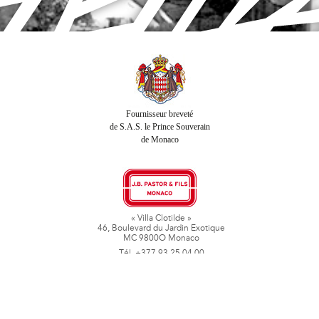
Fournisseur breveté
de S.A.S. le Prince Souverain
de Monaco
« Villa Clotilde »
46, Boulevard du Jardin Exotique
MC 9800O Monaco
Tél. +377 93 25 04 00
Fax + 377 93 50 78 06
www.jbpastoretfils.mc
jb_pastor@jbpastor.com