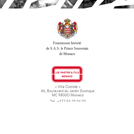
Fournisseur breveté
de S.A.S. le Prince Souverain
de Monaco
« Villa Clotilde »
46, Boulevard du Jardin Exotique
MC 9800O Monaco
Tél. +377 93 25 04 00
Fax + 377 93 50 78 06
www.jbpastoretfils.mc
jb_pastor@jbpastor.com