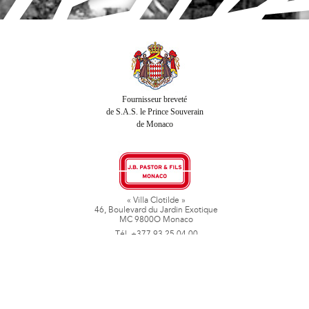
Fournisseur breveté
de S.A.S. le Prince Souverain
de Monaco
« Villa Clotilde »
46, Boulevard du Jardin Exotique
MC 9800O Monaco
Tél. +377 93 25 04 00
Fax + 377 93 50 78 06
www.jbpastoretfils.mc
jb_pastor@jbpastor.com