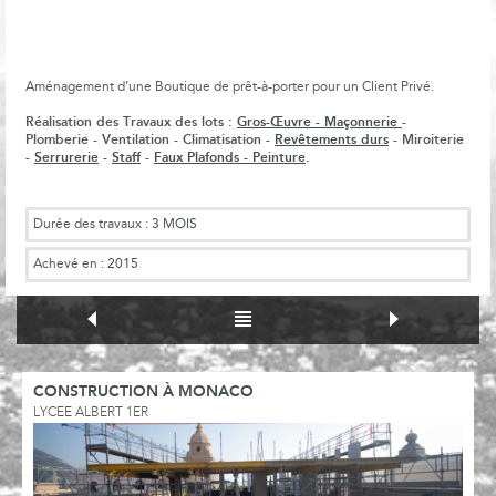
Aménagement d’une Boutique de prêt-à-porter pour un Client Privé.
Réalisation des Travaux des lots :
Gros-Œuvre - Maçonnerie
-
Plomberie - Ventilation - Climatisation -
Revêtements durs
- Miroiterie
-
Serrurerie
-
Staff
-
Faux Plafonds - Peinture
.
Durée des travaux :
3 MOIS
Achevé en :
2015
CONSTRUCTION À MONACO
LYCEE ALBERT 1ER