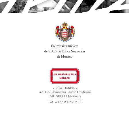
Fournisseur breveté
de S.A.S. le Prince Souverain
de Monaco
« Villa Clotilde »
46, Boulevard du Jardin Exotique
MC 9800O Monaco
Tél. +377 93 25 04 00
Fax + 377 93 50 78 06
www.jbpastoretfils.mc
jb_pastor@jbpastor.com