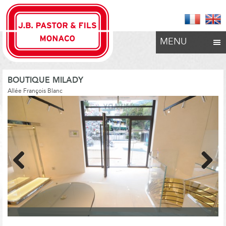
MENU
BOUTIQUE MILADY
Allée François Blanc
Previous
Next