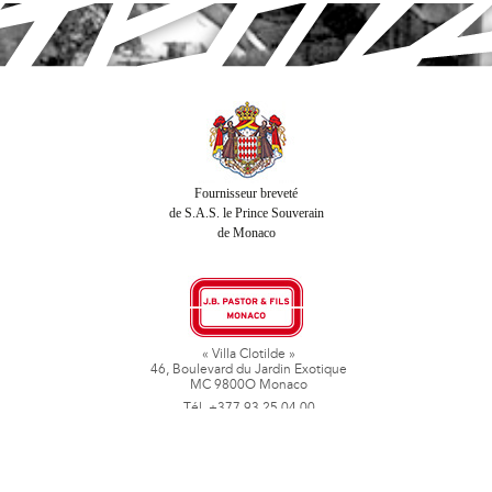
Fournisseur breveté
de S.A.S. le Prince Souverain
de Monaco
« Villa Clotilde »
46, Boulevard du Jardin Exotique
MC 9800O Monaco
Tél. +377 93 25 04 00
Fax + 377 93 50 78 06
www.jbpastoretfils.mc
jb_pastor@jbpastor.com