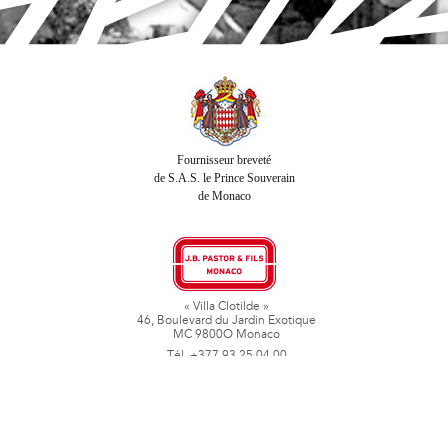
Fournisseur breveté
de S.A.S. le Prince Souverain
de Monaco
« Villa Clotilde »
46, Boulevard du Jardin Exotique
MC 9800O Monaco
Tél. +377 93 25 04 00
Fax + 377 93 50 78 06
www.jbpastoretfils.mc
jb_pastor@jbpastor.com