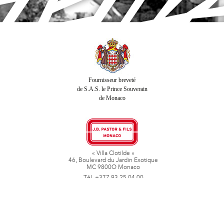
Fournisseur breveté
de S.A.S. le Prince Souverain
de Monaco
« Villa Clotilde »
46, Boulevard du Jardin Exotique
MC 9800O Monaco
Tél. +377 93 25 04 00
Fax + 377 93 50 78 06
www.jbpastoretfils.mc
jb_pastor@jbpastor.com